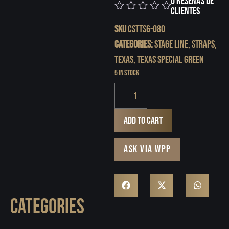
0 reseñas de
clientes
0
SKU
CSTTS6-08O
Categories:
Stage Line
,
Straps
,
Texas
,
Texas Special Green
5 in stock
Add to cart
ASK VIA WPP
CATEGORIES