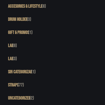
ACCESORIES & LIFESTYLE
(8)
DRUM HOLDER
(3)
GIFT & PROMOS
(1)
LAB
(9)
LAB
(3)
SIN CATEGORIZAR
(1)
STRAPS
(77)
UNCATEGORIZED
(2)