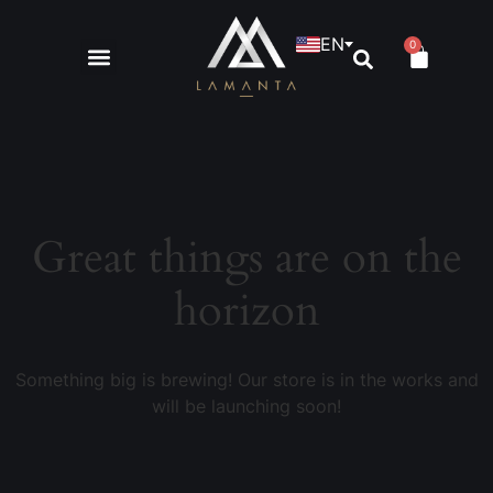
EN
0
Great things are on the
horizon
Something big is brewing! Our store is in the works and
will be launching soon!