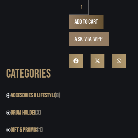
Add to cart
ASK VIA WPP
CATEGORIES
ACCESORIES & LIFESTYLE
(8)
DRUM HOLDER
(3)
GIFT & PROMOS
(1)