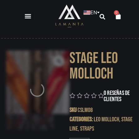
EN
0
Stage Leo
Molloch
0 reseñas de
clientes
0
SKU
CSLMO8
Categories:
Leo Molloch
,
Stage
Line
,
Straps