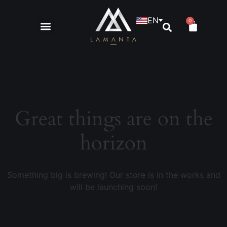
EN
0
Great things are on the
horizon
Something big is brewing! Our store is in the works and
will be launching soon!