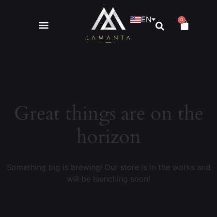
EN
0
Great things are on the
horizon
Something big is brewing! Our store is in the works and
will be launching soon!