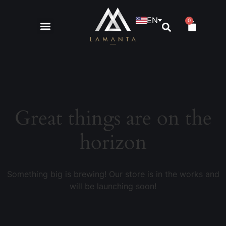
EN
0
Great things are on the
horizon
Something big is brewing! Our store is in the works and
will be launching soon!