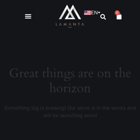
EN
0
Great things are on the
horizon
Something big is brewing! Our store is in the works and
will be launching soon!