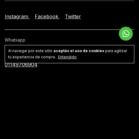
Instagram
Facebook
Twitter
Whatsapp
541149706904
Al navegar por este sitio
aceptás el uso de cookies
para agilizar
tu experiencia de compra.
Entendido
Teléfono
01149706904
Email
facundo@lamanta.net
Dirección
Villa Crespo