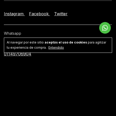
Instagram
Facebook
Twitter
Whatsapp
541149706904
Al navegar por este sitio
aceptás el uso de cookies
para agilizar
tu experiencia de compra.
Entendido
Teléfono
01149706904
Email
facundo@lamanta.net
Dirección
Villa Crespo