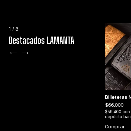
1
/
8
Destacados LAMANTA
+1
Billeteras
Stage XXX
$66.000
erencia o
$189.000
$59.400
con
depósito ban
$170.100
con
Transferencia o
depósito bancario
Comprar