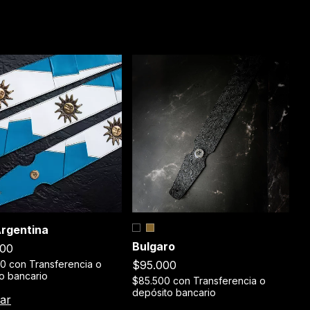
C
Argentina
Bulgaro
$
000
$95.000
$
00
con
Transferencia o
de
o bancario
$85.500
con
Transferencia o
depósito bancario
C