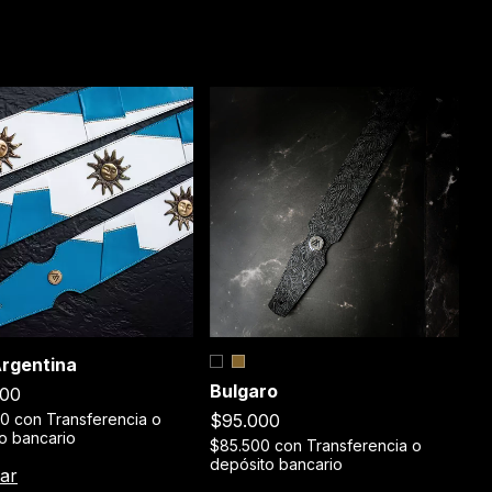
C
Argentina
Bulgaro
$
000
$95.000
$
00
con
Transferencia o
de
o bancario
$85.500
con
Transferencia o
depósito bancario
C