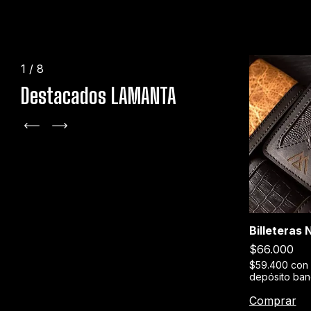
1
/
8
Destacados LAMANTA
+1
Billeteras
Stage XXX
$66.000
erencia o
$189.000
$59.400
con
depósito ban
$170.100
con
Transferencia o
depósito bancario
Comprar