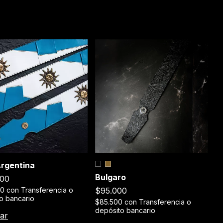
C
Argentina
Bulgaro
$
000
$95.000
$
00
con
Transferencia o
de
o bancario
$85.500
con
Transferencia o
depósito bancario
C