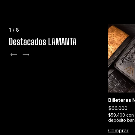
1
/
8
Destacados LAMANTA
+1
Billeteras
Stage XXX
$66.000
erencia o
$189.000
$59.400
con
depósito ban
$170.100
con
Transferencia o
depósito bancario
Comprar