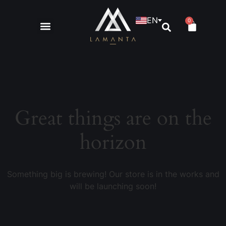
EN
0
Great things are on the
horizon
Something big is brewing! Our store is in the works and
will be launching soon!