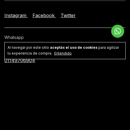
Instagram
Facebook
Twitter
Whatsapp
541149706904
Al navegar por este sitio
aceptás el uso de cookies
para agilizar
tu experiencia de compra.
Entendido
Teléfono
01149706904
Email
facundo@lamanta.net
Dirección
Villa Crespo