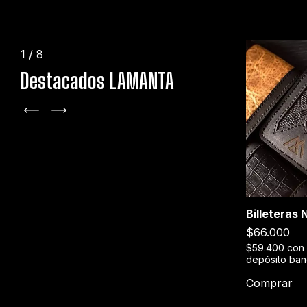
1
/
8
Destacados LAMANTA
+1
Billeteras
Stage XXX
$66.000
erencia o
$189.000
$59.400
con
depósito ban
$170.100
con
Transferencia o
depósito bancario
Comprar
Comprar