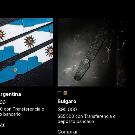
C
Argentina
Bulgaro
$
000
$95.000
$
00
con
Transferencia o
de
o bancario
$85.500
con
Transferencia o
depósito bancario
C
Comprar