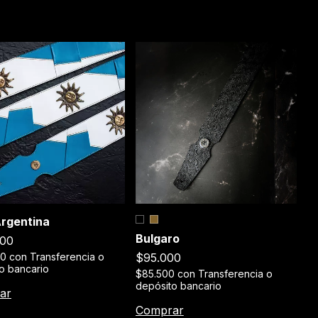
C
Argentina
Bulgaro
$
000
$95.000
$
00
con
Transferencia o
de
o bancario
$85.500
con
Transferencia o
depósito bancario
C
Comprar