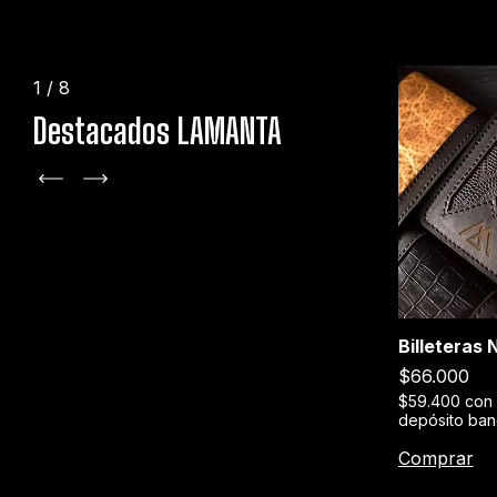
1
/
8
Destacados LAMANTA
+1
Billeteras
Stage XXX
$66.000
erencia o
$189.000
$59.400
con
depósito ban
$170.100
con
Transferencia o
depósito bancario
Comprar
Comprar