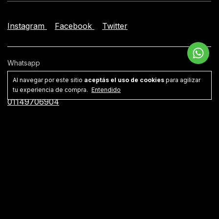
Instagram
Facebook
Twitter
Whatsapp
541149706904
Al navegar por este sitio
aceptás el uso de cookies
para agilizar
tu experiencia de compra.
Entendido
Teléfono
01149706904
Email
facundo@lamanta.net
Dirección
Villa Crespo