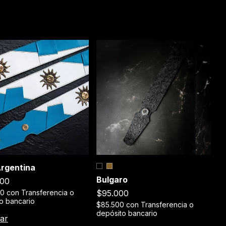
C
Argentina
Bulgaro
$
000
$95.000
$
00
con
Transferencia o
de
o bancario
$85.500
con
Transferencia o
depósito bancario
C