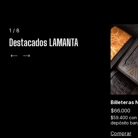
1
/
8
Destacados LAMANTA
+1
Billeteras
Stage XXX
$66.000
erencia o
$189.000
$59.400
con
depósito ban
$170.100
con
Transferencia o
depósito bancario
Comprar