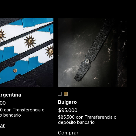
C
Argentina
Bulgaro
$
000
$95.000
$
00
con
Transferencia o
de
o bancario
$85.500
con
Transferencia o
depósito bancario
C
Comprar