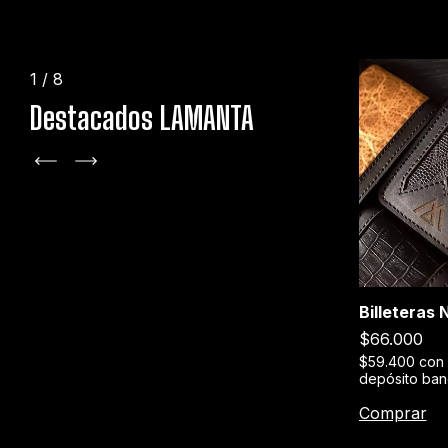
1
/
8
Destacados LAMANTA
+1
Billeteras
Stage XXX
$66.000
erencia o
$189.000
$59.400
con
depósito ban
$170.100
con
Transferencia o
depósito bancario
Comprar
Comprar