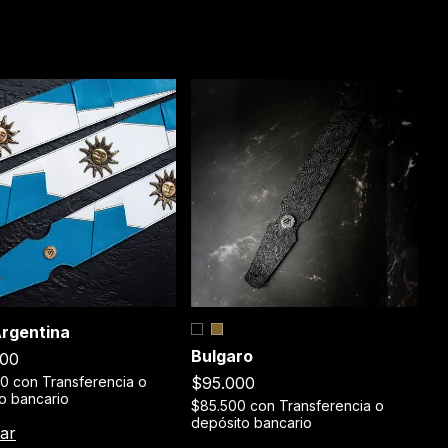
C
Argentina
Bulgaro
$
000
$95.000
$
00
con
Transferencia o
de
o bancario
$85.500
con
Transferencia o
depósito bancario
C