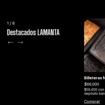
1
/
8
Destacados LAMANTA
+1
Billeteras
Stage XXX
$66.000
erencia o
$189.000
$59.400
con
depósito ban
$170.100
con
Transferencia o
depósito bancario
Comprar