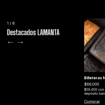
1
/
8
Destacados LAMANTA
+1
Billeteras
Stage XXX
$66.000
erencia o
$189.000
$59.400
con
depósito ban
$170.100
con
Transferencia o
depósito bancario
Comprar