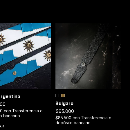
C
Argentina
Bulgaro
$
000
$95.000
$
00
con
Transferencia o
de
o bancario
$85.500
con
Transferencia o
depósito bancario
C