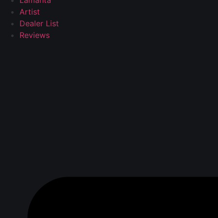
Lamanta
Artist
Dealer List
Reviews