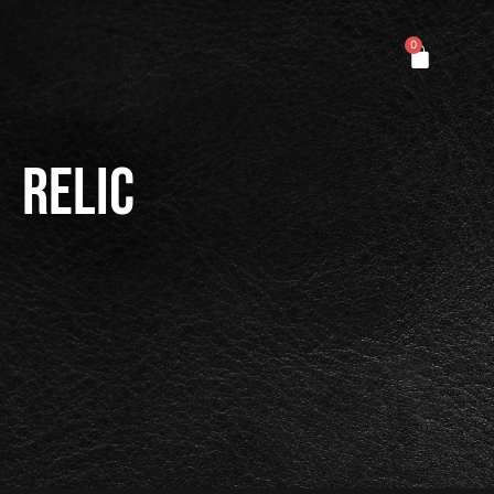
EN
0
Relic