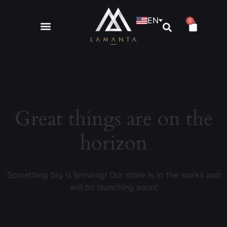
EN
0
Great things are on the
horizon
Something big is brewing! Our store is in the works and
will be launching soon!