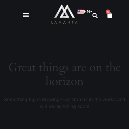
EN
0
Great things are on the
horizon
Something big is brewing! Our store is in the works and
will be launching soon!