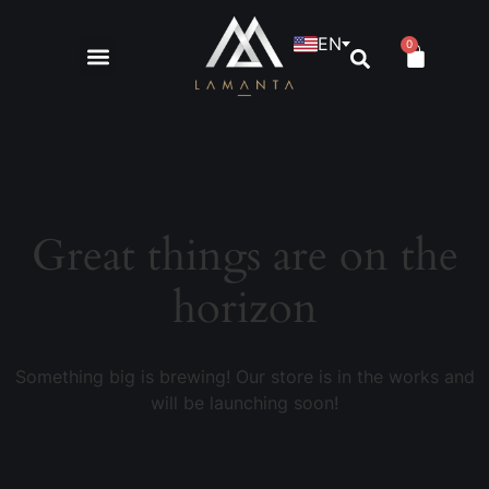
EN
0
Great things are on the
horizon
Something big is brewing! Our store is in the works and
will be launching soon!